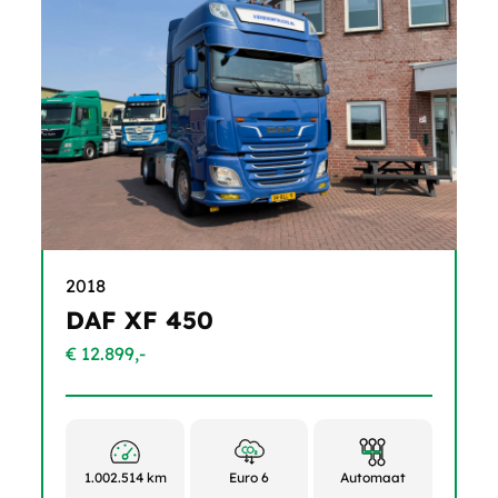
2018
DAF XF 450
€ 12.899,-
1.002.514 km
Euro 6
Automaat