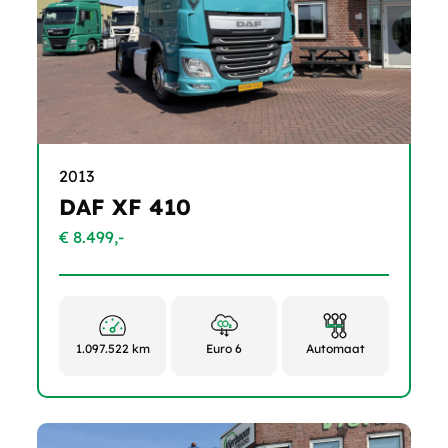
2013
DAF XF 410
€ 8.499,-
1.097.522 km
Euro 6
Automaat