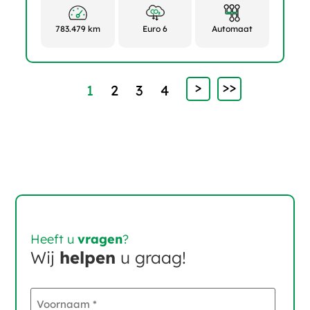
783.479 km
Euro 6
Automaat
>
>>
1
2
3
4
Heeft u
vragen
?
Wij
helpen
u graag!
Voornaam
*