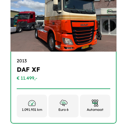
2013
DAF XF
€ 11.499,-
1.091.931 km
Euro 6
Automaat