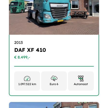
2013
DAF XF 410
€ 8.499,-
1.097.522 km
Euro 6
Automaat