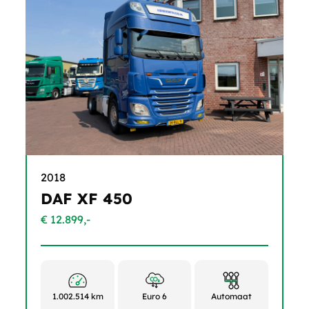
2018
DAF XF 450
€ 12.899,-
1.002.514 km
Euro 6
Automaat