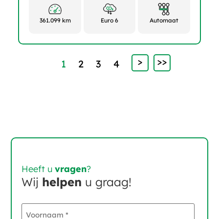
361.099 km
Euro 6
Automaat
>
>>
1
2
3
4
Heeft u
vragen
?
Wij
helpen
u graag!
Voornaam
*