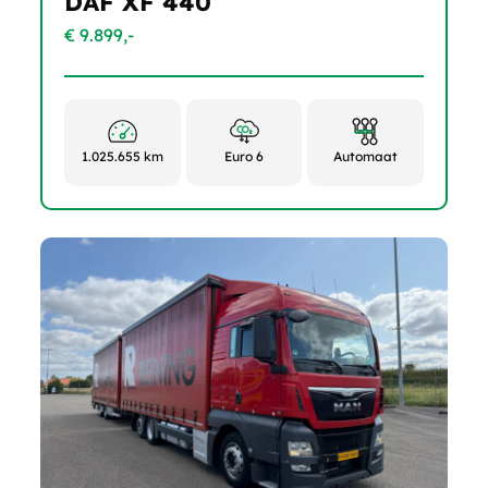
DAF XF 440
€ 9.899,-
1.025.655 km
Euro 6
Automaat