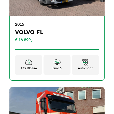
2015
VOLVO FL
€ 16.899,-
473.108 km
Euro 6
Automaat