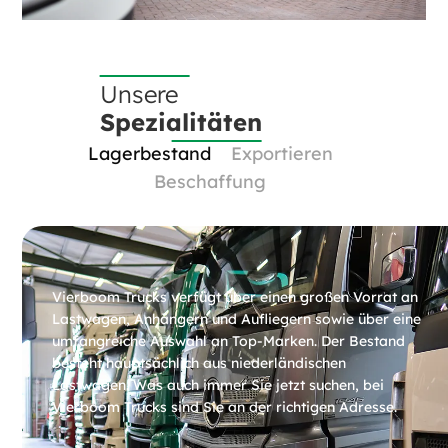
Unsere
Spezialitäten
Lagerbestand
Exportieren
Beschaffung
Vierboom Trucks verfügt über einen großen Vorrat an
Lastwagen, Anhängern und Aufliegern sowie über eine
umfangreiche Auswahl an Top-Marken. Der Bestand
besteht hauptsächlich aus niederländischen
Lastwagen. Was auch immer Sie jetzt suchen, bei
Vierboom Trucks sind Sie an der richtigen Adresse.