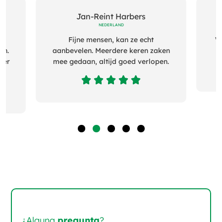
Jan-Reint Harbers
NEDERLAND
Fijne mensen, kan ze echt
W
en.
aanbevelen. Meerdere keren zaken
der
mee gedaan, altijd goed verlopen.





1
2
3
4
5
¿Alguna
pregunta
?