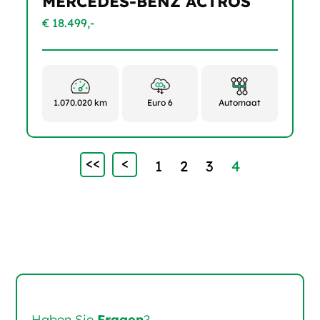
MERCEDES-BENZ ACTROS
€ 18.499,-
1.070.020 km
Euro 6
Automaat
<<
<
1
2
3
4
Haben Sie
Fragen
?