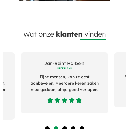
Wat onze
klanten
vinden
Jan-Reint Harbers
NEDERLAND
Fijne mensen, kan ze echt
W
en.
aanbevelen. Meerdere keren zaken
der
mee gedaan, altijd goed verlopen.




