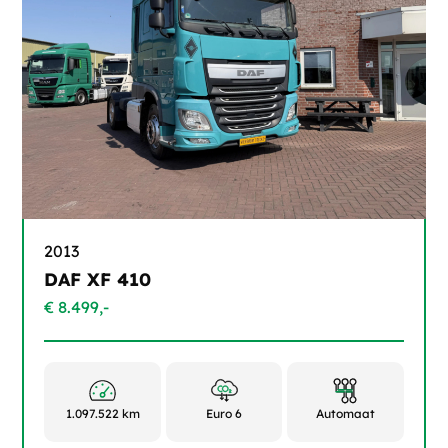
2013
DAF XF 410
€ 8.499,-
1.097.522 km
Euro 6
Automaat