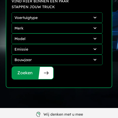
Voertuigtype
Merk
Model
Emissie
Bouwjaar
Zoeken
Wij denken met u mee